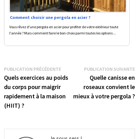
Comment choisir une pergola en acier ?
Vous rêvez d'une pergola en acier pour profiter de votre extérieur toute
l'année ? Mais comment faire le bon choix parmi toutes les options ...
Navigation
Publication
P
PUBLICATION PRÉCÉDENTE
PUBLICATION SUIVANTE
précédente :
s
Quels exercices au poids
Quelle canisse en
de
du corps pour maigrir
roseaux convient le
l’article
rapidement à la maison
mieux à votre pergola ?
(HIIT) ?
Je sous sers !