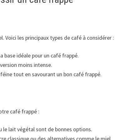
l. Voici les principaux types de café à considérer :
 la base idéale pour un café frappé.
e version moins intense.
caféine tout en savourant un bon café frappé.
tre café frappé :
u le lait végétal sont de bonnes options.
ucre classique ou des alternatives comme le miel.