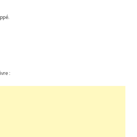
appé.
vre :